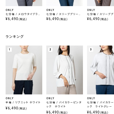
ONLY
ONLY
ONLY
七分袖 / メロウタイブラウ
七分袖 / スリーブプリーツ
七分袖 / スリーブ
ス ホワイト
¥6,490
入りブラウス ネイビー
¥6,490
入りブラウス ホワイ
¥6,490
(税込)
(税込)
(税込)
ランキング
1
2
3
ONLY
ONLY
ONLY
半袖 / リブニット ホワイト
七分袖 / バイカラーピンタ
七分袖 / バイカラ
ック ホワイト
ック ライトグレー
¥6,490
(税込)
¥6,490
¥6,490
(税込)
(税込)