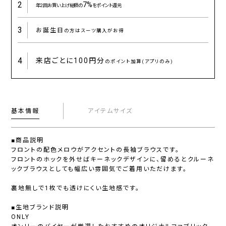
2
7%
年2回お買い上げ総額の
をポイント還元
3
お誕生日
の方はスーツ購入がお得
4
来店ごとに
100円分
のポイント加算(アプリのみ)
基本情報
アイテムサイズ
■商品説明
フロントの配色メロウがアクセントの長袖ブラウスです。
フロントのホックを外せばキーネックデザインに、留めるとクルーネ
ックブラウスとしても幅広い雰囲気でご着用いただけます。
裏地無しで1枚でも透けにくい生地感です。
■生地ブランド説明
ONLY