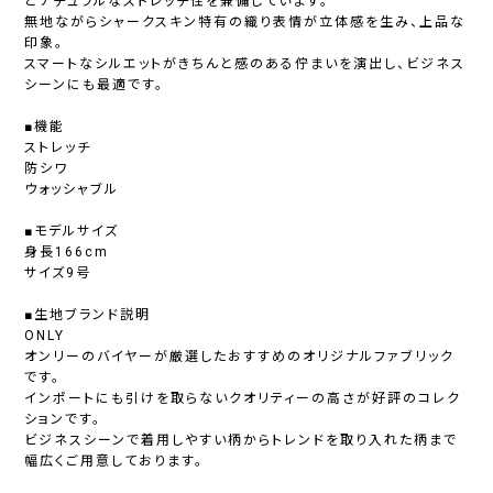
とナチュラルなストレッチ性を兼備しています。
無地ながらシャークスキン特有の織り表情が立体感を生み、上品な
印象。
スマートなシルエットがきちんと感のある佇まいを演出し、ビジネス
シーンにも最適です。
■機能
ストレッチ
防シワ
ウォッシャブル
■モデルサイズ
身長166cm
サイズ9号
■生地ブランド説明
ONLY
オンリーのバイヤーが厳選したおすすめのオリジナルファブリック
です。
インポートにも引けを取らないクオリティーの高さが好評のコレク
ションです。
ビジネスシーンで着用しやすい柄からトレンドを取り入れた柄まで
幅広くご用意しております。