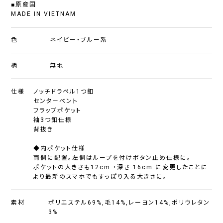
■原産国
MADE IN VIETNAM
色
ネイビー・ブルー系
柄
無地
仕様
ノッチドラペル1つ釦
センターベント
フラップポケット
袖3つ釦仕様
背抜き
◆内ポケット仕様
両側に配置。左側はループを付けボタン止め仕様に。
ポケットの大きさも12cm ・深さ 16cm に変更したことに
より最新のスマホでもすっぽり入る大きさに。
素材
ポリエステル69%,毛14%,レーヨン14%,ポリウレタン
3%