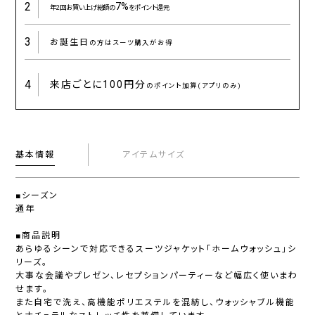
2
7%
年2回お買い上げ総額の
をポイント還元
3
お誕生日
の方はスーツ購入がお得
4
来店ごとに
100円分
のポイント加算(アプリのみ)
基本情報
アイテムサイズ
■シーズン
通年
■商品説明
あらゆるシーンで対応できるスーツジャケット「ホームウォッシュ」シ
リーズ。
大事な会議やプレゼン、レセプションパーティーなど幅広く使いまわ
せます。
また自宅で洗え、高機能ポリエステルを混紡し、ウォッシャブル機能