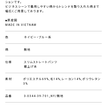
ションです。
ビジネスシーンで着用しやすい柄からトレンドを取り入れた柄まで
幅広くご用意しております。
■原産国
MADE IN VIETNAM
色
ネイビー・ブルー系
柄
無地
仕様
スリムストレートパンツ
裾上げ未
素材
ポリエステル69%,毛14%,レーヨン14%,ポリウレタン
3%
品番
3-0344-39-701_NY/無地