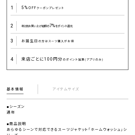
1
5%
OFF
クーポンプレゼント
2
7%
年2回お買い上げ総額の
をポイント還元
3
お誕生日
の方はスーツ購入がお得
4
来店ごとに
100円分
のポイント加算(アプリのみ)
基本情報
アイテムサイズ
■シーズン
通年
■商品説明
あらゆるシーンで対応できるスーツジャケット「ホームウォッシュ」シ