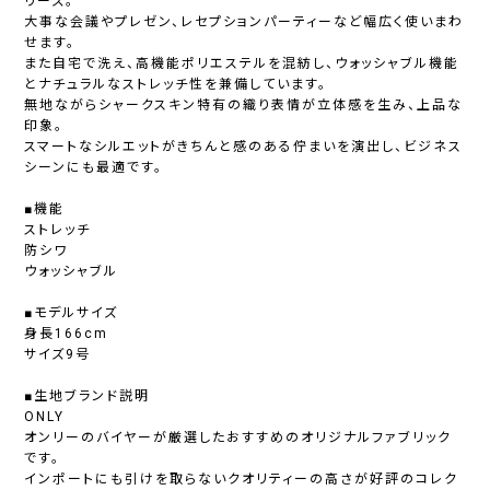
リーズ。
大事な会議やプレゼン、レセプションパーティーなど幅広く使いまわ
せます。
また自宅で洗え、高機能ポリエステルを混紡し、ウォッシャブル機能
とナチュラルなストレッチ性を兼備しています。
無地ながらシャークスキン特有の織り表情が立体感を生み、上品な
印象。
スマートなシルエットがきちんと感のある佇まいを演出し、ビジネス
シーンにも最適です。
■機能
ストレッチ
防シワ
ウォッシャブル
■モデルサイズ
身長166cm
サイズ9号
■生地ブランド説明
ONLY
オンリーのバイヤーが厳選したおすすめのオリジナルファブリック
です。
インポートにも引けを取らないクオリティーの高さが好評のコレク