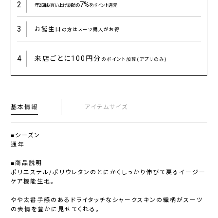
2
7%
年2回お買い上げ総額の
をポイント還元
3
お誕生日
の方はスーツ購入がお得
4
来店ごとに
100円分
のポイント加算(アプリのみ)
基本情報
アイテムサイズ
■シーズン
通年
■商品説明
ポリエステル/ポリウレタンのとにかくしっかり伸びて戻るイージー
ケア機能生地。
やや太番手感のあるドライタッチなシャークスキンの織柄がスーツ
の表情を豊かに見せてくれる。