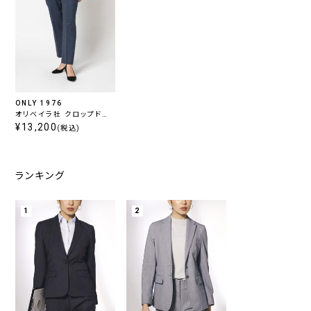
ONLY 1976
オリベイラ社 クロップドパ
ンツ ブルーチェック
¥13,200
(税込)
ランキング
1
2