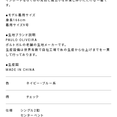
インポートならではの発色と風合いをお楽しみいただける一着で
す。
■モデル着用サイズ
身長166cm
着用サイズ9号
■生地ブランド説明
PAULO OLIVEIRA
ポルトガルの老舗の生地メーカーです。
生産設備は世界有数で自社工場で糸の生産から仕上げまでを一貫
して行っております。
■生産国
MADE IN CHINA
色
ネイビー・ブルー系
柄
チェック
仕様
シングル2釦
センターベント