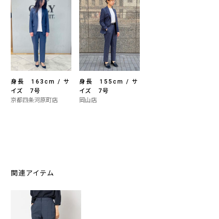
身長 163cm / サ
身長 155cm / サ
イズ 7号
イズ 7号
京都四条河原町店
岡山店
関連アイテム