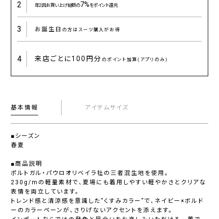
2
7%
年2回お買い上げ総額の
をポイント還元
3
お誕生日
の方はスーツ購入がお得
4
来店ごとに
100円分
のポイント加算(アプリのみ)
基本情報
アイテムサイズ
■シーズン
春夏
■商品説明
ポルトガル・パウロオリベイラ社の三者混生地を使用。
230g/mの軽量素材で、夏場にも着用しやすい軽やかさとクリアな
表情を両立しています。
トレンド感と清涼感を意識した“くすみカラー”で、ネイビー×ボルド
ーのカラーペーンが、さりげないアクセントを添えます。