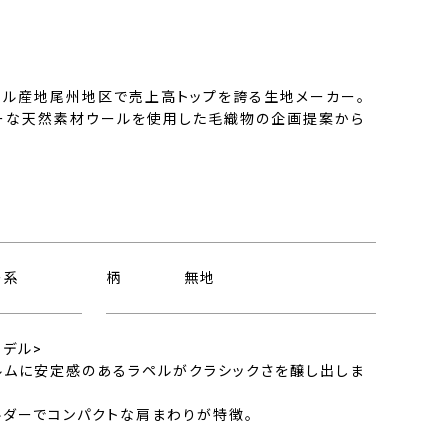
ウール産地尾州地区で売上高トップを誇る生地メーカー。
ーな天然素材ウールを使用した毛織物の企画提案から
ー系
柄
無地
モデル>
ルムに安定感のあるラペルがクラシックさを醸し出しま
ルダーでコンパクトな肩まわりが特徴。