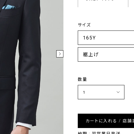
サイズ
裾上げ
数量
カートに入れる / 店舗
納期 : 翌営業日発送