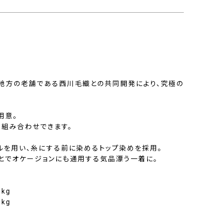
。
地方の老舗である西川毛織との共同開発により、究極の
用意。
も組み合わせできます。
ルを用い、糸にする前に染めるトップ染めを採用。
とでオケージョンにも通用する気品漂う一着に。
kg
kg