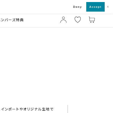
×
店舗一覧・来店予約
ド
Deny
Accept
メンバーズ特典
インポートやオリジナル生地で