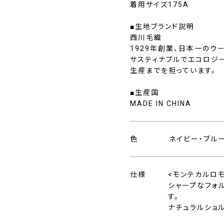
着用サイズ175A
■生地ブランド説明
西川毛織
1929年創業、日本一の
サスティナブルでエコロジ
生産までを担っています。
■生産国
MADE IN CHINA
色
ネイビー・ブル
仕様
<モンテカルロ
シャープなフォ
す。
ナチュラルショ