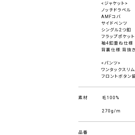
<ジャケット>
ノッチドラペル
AMFコバ
サイドベンツ
シングル2つ釦
フラップポケッ
袖4釦重ね仕様
背裏仕様:背抜
<パンツ>
ワンタックスリ
フロントボタン
素材
毛100%
270g/m
品番