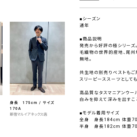
■シーズン
通年
■商品説明
発売から好評の極シリーズ
毛織物の世界的産地、尾州
無地。
共生地の別売りベストもご
スリーピーススーツとして
高品質なタスマニアンウー
白みを抑えて深みを出すこ
身長 175cm / サイズ
170A
■モデル着用サイズ
新宿マルイアネックス店
全身 身長184cm 体重70
半身 身長182cm 体重70