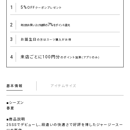
1
5%
OFF
クーポンプレゼント
2
7%
年2回お買い上げ総額の
をポイント還元
3
お誕生日
の方はスーツ購入がお得
4
来店ごとに
100円分
のポイント加算(アプリのみ)
基本情報
アイテムサイズ
■シーズン
春夏
■商品説明
25SSでデビューし、段違いの快適さで好評を博したジャージースー