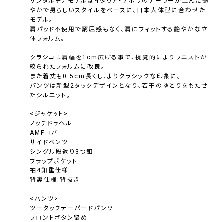
サンタルチアモデルはイタリア・ナポリのテーラーが生んだ艶
やかで男らしいスタイルをベースに、日本人体型に合わせた
モデル。
肩パッド不使用で窮屈感もなく、肩にフィットする艶やかな立
体フォルム。
クラシコは肩幅を1cm広げる事で、視覚的によりウエストが
絞られたフォルムに改良。
また着丈も0.5cm長くし、よりクラシックな印象に。
パンツは新型2タックデザインとなり、若干のゆとりをもたせ
たシルエット。
<ジャケット>
ノッチドラペル
AMFコバ
サイドベンツ
シングル段返り3つ釦
フラップポケット
袖4釦重仕様
背裏仕様:背抜き
<パンツ>
ツータックテーパードパンツ
フロントボタン留め