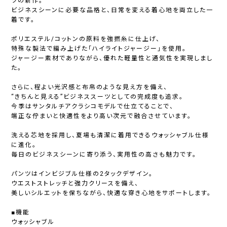
ツの新作。
ビジネスシーンに必要な品格と、日常を変える着心地を両立した一
着です。
ポリエステル/コットンの原料を強撚糸に仕上げ、
特殊な製法で編み上げた「ハイライトジャージー」を使用。
ジャージー素材でありながら、優れた軽量性と通気性を実現しまし
た。
さらに、程よい光沢感と布帛のような見え方を備え、
“きちんと見える”ビジネススーツとしての完成度も追求。
今季はサンタルチアクラシコモデルで仕立てることで、
端正な佇まいと快適性をより高い次元で融合させています。
洗える芯地を採用し、夏場も清潔に着用できるウォッシャブル仕様
に進化。
毎日のビジネスシーンに寄り添う、実用性の高さも魅力です。
パンツはインビジブル仕様の2タックデザイン。
ウエストストレッチと強力クリースを備え、
美しいシルエットを保ちながら、快適な穿き心地をサポートします。
■機能
ウォッシャブル