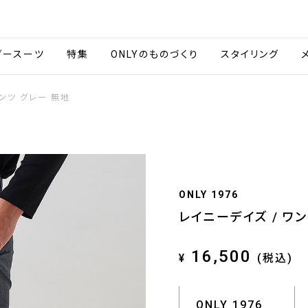
会社情報
採用情報
ご利用ガイ
ダースーツ
特集
ONLYのものづくり
スタイリング
ンツ グレー 無地
ONLY 1976
レイニーデイズ / ワ
16,500
¥
(税込)
ONLY 1976