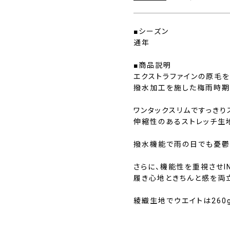
■シーズン
通年
■商品説明
エクストラファインの原毛を
撥水加工を施した梅雨時期に
ワンタックスリムですっきり
伸縮性のあるストレッチ生
撥水機能で雨の日でも憂鬱
さらに、機能性を重視させINVI
履き心地ときちんと感を両
綾織生地でウエイトは260