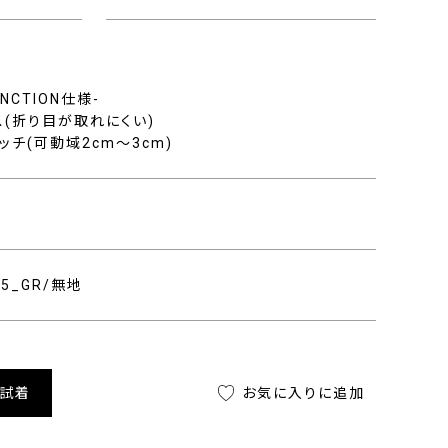
FUNCTION仕様-
ス(折り目が取れにくい)
ッチ(可動域2cm〜3cm)
405_GR/無地
舗試着
お気に入りに追加