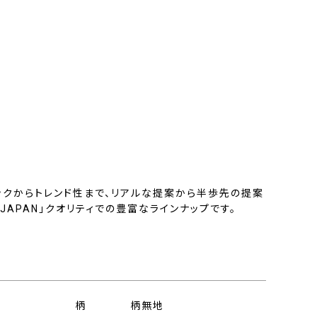
ックからトレンド性まで、リアルな提案から半歩先の提案
N JAPAN」クオリティでの豊富なラインナップです。
柄
柄無地