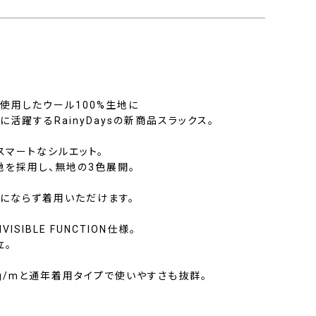
使用したウール100%生地に
活躍するRainyDaysの新商品スラックス。
スマートなシルエット。
地を採用し、無地の3色展開。
にならず着用いただけます。
SIBLE FUNCTION仕様。
立。
g/mと通年着用タイプで使いやすさも抜群。