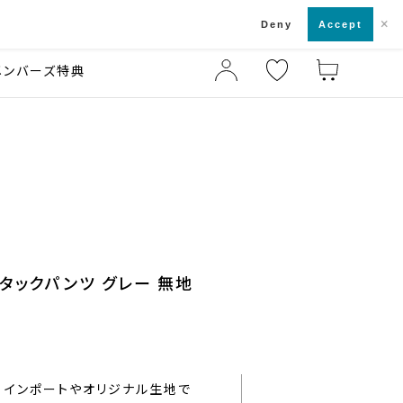
×
店舗一覧・来店予約
ド
Deny
Accept
メンバーズ特典
ンタックパンツ グレー 無地
インポートやオリジナル生地で