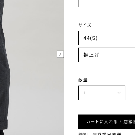
サイズ
裾上げ
数量
カートに入れる / 店舗
納期 : 翌営業日発送