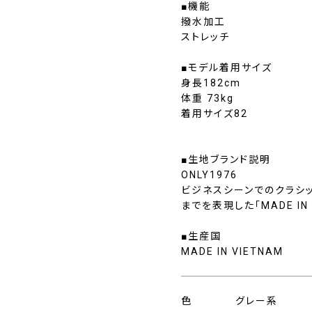
■機能
撥水加工
ストレッチ
■モデル着用サイズ
身長182cm
体重 73kg
着用サイズ82
■生地ブランド説明
ONLY1976
ビジネスシーンでのクラシ
までを表現した「MADE I
■生産国
MADE IN VIETNAM
色
グレー系