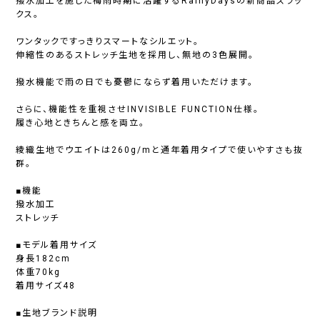
撥水加工を施した梅雨時期に活躍するRainyDaysの新商品スラッ
クス。
ワンタックですっきりスマートなシルエット。
伸縮性のあるストレッチ生地を採用し、無地の3色展開。
撥水機能で雨の日でも憂鬱にならず着用いただけます。
さらに、機能性を重視させINVISIBLE FUNCTION仕様。
履き心地ときちんと感を両立。
綾織生地でウエイトは260g/mと通年着用タイプで使いやすさも抜
群。
■機能
撥水加工
ストレッチ
■モデル着用サイズ
身長182cm
体重70kg
着用サイズ48
■生地ブランド説明