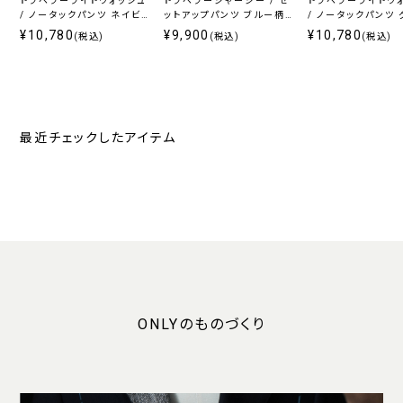
トラベラーライトウォッシュ
トラベラージャージー / セ
トラベラーライトウ
/ ノータックパンツ ネイビ
ットアップパンツ ブルー柄
/ ノータックパンツ
ー無地
無地
無地
¥10,780
¥9,900
¥10,780
(税込)
(税込)
(税込)
最近チェックしたアイテム
ONLYのものづくり