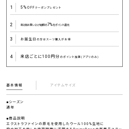
1
5%
OFF
クーポンプレゼント
2
7%
年2回お買い上げ総額の
をポイント還元
3
お誕生日
の方はスーツ購入がお得
4
来店ごとに
100円分
のポイント加算(アプリのみ)
基本情報
アイテムサイズ
■シーズン
通年
■商品説明
エクストラファインの原毛を使用したウール100%生地に