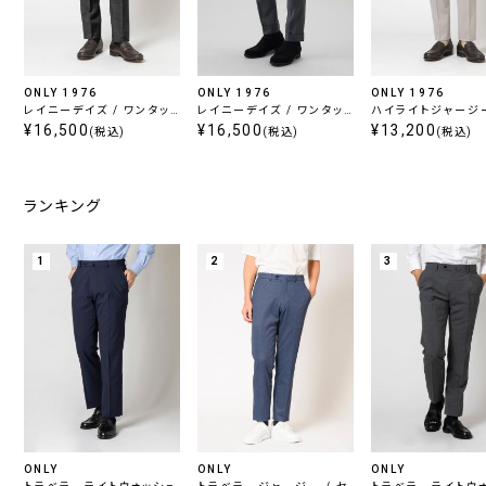
ONLY 1976
ONLY 1976
ONLY 1976
レイニーデイズ / ワンタッ
レイニーデイズ / ワンタッ
ハイライトジャージー
クパンツ チャコールグレー
¥16,500
クパンツ グレー 無地
¥16,500
ックスフォード調 ベ
¥13,200
(税込)
(税込)
(税込)
無地
無地
ランキング
1
2
3
ONLY
ONLY
ONLY