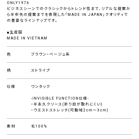
ONLY1976
ビジネスシーンでのクラシックからトレンド性まで、リアルな提案か
ら半歩先の提案までを表現した「MADE IN JAPAN」クオリティで
の豊富なラインナップです。
■生産国
MADE IN VIETNAM
色
ブラウン・ベージュ系
柄
ストライプ
仕様
ワンタック
-INVISIBLE FUNCTION仕様-
・半永久クリース(折り目が取れにくい)
・ウエストストレッチ(可動域2cm〜3cm)
素材
毛100%