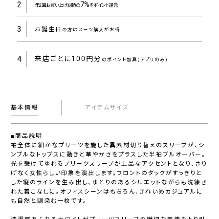
2
7%
年2回お買い上げ総額の
をポイント還元
3
お誕生日
の方はスーツ購入がお得
4
来店ごとに
100円分
のポイント加算(アプリのみ)
基本情報
アイテムサイズ
■商品説明
袖全体に細かなプリーツを施した異素材切り替えのスリーブが、シ
ンプルなトップスに動きと華やかさをプラスした半袖プルオーバー。
光を受けてゆれるプリーツスリーブが上品なアクセントとなり、さり
げなく女性らしい印象を演出します。フロントのタックがすっきりと
した縦のラインを生み出し、ゆとりのあるシルエットながらも洗練さ
れた着こなしに。オフィスシーンはもちろん、きれいめカジュアルに
も自然と馴染む一枚です。