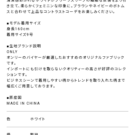
清潔感あふれるホワイトがプリーツスリーブの繊細な表情をより引
き立て、柔らかくフェミニンな印象に。ブラウンやネイビーのボトム
スと合わせて上品なコントラストコーデをお楽しみください。
■モデル着用サイズ
身長160cm
着用サイズ9号
■生地ブランド説明
ONLY
オンリーのバイヤーが厳選したおすすめのオリジナルファブリック
です。
インポートにも引けを取らないクオリティーの高さが好評のコレク
ションです。
ビジネスシーンで着用しやすい柄からトレンドを取り入れた柄まで
幅広くご用意しております。
■原産国
MADE IN CHINA
色
ホワイト
柄
無地