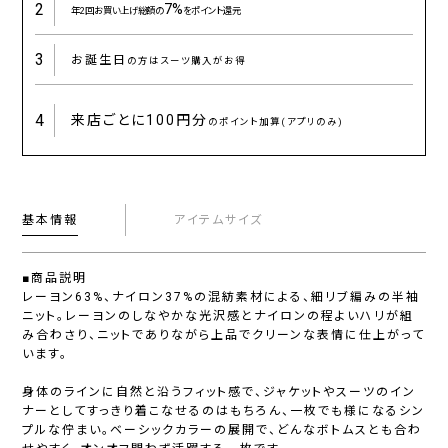
2
7%
年2回お買い上げ総額の
をポイント還元
3
お誕生日
の方はスーツ購入がお得
4
来店ごとに
100円分
のポイント加算(アプリのみ)
基本情報
アイテムサイズ
■商品説明
レーヨン63%、ナイロン37%の混紡素材による、細リブ編みの半袖
ニット。レーヨンのしなやかな光沢感とナイロンの程よいハリが組
み合わさり、ニットでありながら上品でクリーンな表情に仕上がって
います。
身体のラインに自然と沿うフィット感で、ジャケットやスーツのイン
ナーとしてすっきり着こなせるのはもちろん、一枚でも様になるシン
プルな佇まい。ベーシックカラーの展開で、どんなボトムスとも合わ