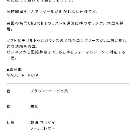
んだ底付け技術で作製しております。
長時間履きこんでもソールが剥がれない仕様です。
英国の名門Church’sのラストを源流に持つオリジナル木型を採
用。
ソフトなチゼルトゥとバランスのとれたロングノーズが、品格と現代
的な洗練を両立。
ビジネスから冠婚葬祭まで、あらゆるフォーマルシーンに対応する
一足。
■原産国
MADE IN INDIA
色
ブラウン・ベージュ系
柄
無地
仕様
製法:マッケイ
ソール:レザー