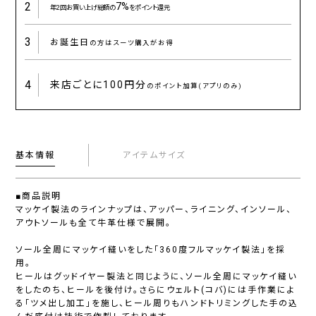
2
7%
年2回お買い上げ総額の
をポイント還元
3
お誕生日
の方はスーツ購入がお得
4
来店ごとに
100円分
のポイント加算(アプリのみ)
基本情報
アイテムサイズ
■商品説明
マッケイ製法のラインナップは、アッパー、ライニング、インソール、
アウトソールも全て牛革仕様で展開。
ソール全周にマッケイ縫いをした「360度フルマッケイ製法」を採
用。
ヒールはグッドイヤー製法と同じように、ソール全周にマッケイ縫い
をしたのち、ヒールを後付け。さらにウェルト(コバ)には手作業によ
る「ツメ出し加工」を施し、ヒール周りもハンドトリミングした手の込