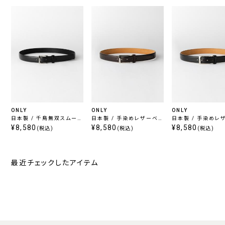
ONLY
ONLY
ONLY
日本製 / 千鳥無双スムース
日本製 / 手染めレザーベル
日本製 / 手染めレ
レザーベルト ブラック
¥8,580
ト ブラウン
¥8,580
ト ブラック
¥8,580
(税込)
(税込)
(税込)
最近チェックしたアイテム