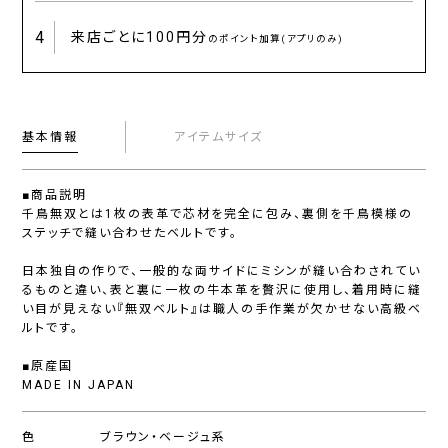
4
来店ごとに
100円分
のポイント加算(アプリのみ)
基本情報
アイテムサイズ
■商品説明
千鳥無双とは1枚の表革で芯材を完全に包み、裏側を千鳥模様の
ステッチで縫い合わせたベルトです。
日本独自の作りで、一般的な両サイドにミシンが縫い合わされてい
るものと違い、表と裏に一枚の牛本革を贅沢に使用し、着用時に縫
い目が見えない『無双ベルト』は職人の手作業が欠かせない高級ベ
ルトです。
■原産国
MADE IN JAPAN
色
ブラウン・ベージュ系