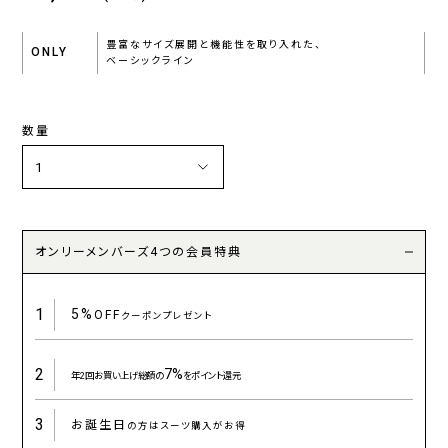
豊富なサイズ展開と機能性を取り入れた、
ONLY
ベーシックライン
数量
オンリーメンバーズ4つの会員特典
1
5%
OFF
クーポンプレゼント
2
7%
年2回お買い上げ総額の
をポイント還元
3
お誕生日
の方はスーツ購入がお得