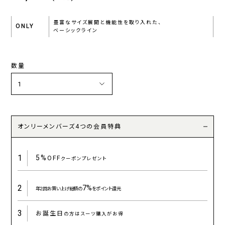
豊富なサイズ展開と機能性を取り入れた、
ONLY
ベーシックライン
数量
オンリーメンバーズ4つの会員特典
1
5%
OFF
クーポンプレゼント
2
7%
年2回お買い上げ総額の
をポイント還元
3
お誕生日
の方はスーツ購入がお得