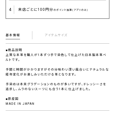
4
来店ごとに
100円分
のポイント加算(アプリのみ)
基本情報
アイテムサイズ
■商品説明
上質な本革を職人が1本ずつ手で染色して仕上げた日本製本革ベ
ルトです。
手間と時間がかかりますがその分味わい深い風合いとナチュラルな
経年変化がお楽しみいただける革となります。
手染めは本来グラデーションのものが多いですが、ドレッシーさを
追求し、ムラのないスーツにも合う1本に仕上げました。
■原産国
MADE IN JAPAN