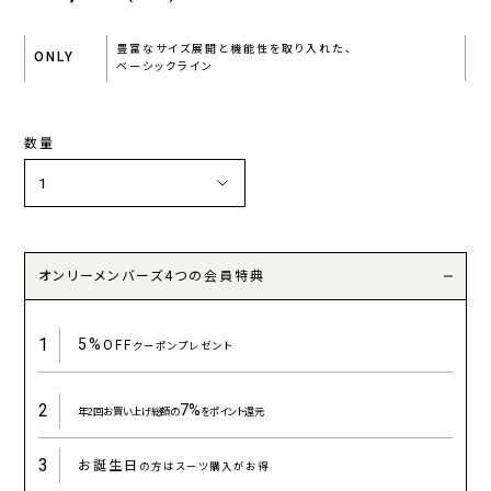
豊富なサイズ展開と機能性を取り入れた、
ONLY
ベーシックライン
数量
オンリーメンバーズ4つの会員特典
1
5%
OFF
クーポンプレゼント
2
7%
年2回お買い上げ総額の
をポイント還元
3
お誕生日
の方はスーツ購入がお得