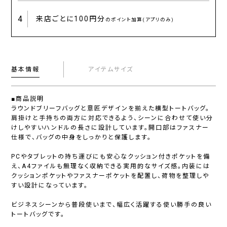
4
来店ごとに
100円分
のポイント加算(アプリのみ)
基本情報
アイテムサイズ
■商品説明
ラウンドブリーフバッグと意匠デザインを揃えた横型トートバッグ。
肩掛けと手持ちの両方に対応できるよう、シーンに合わせて使い分
けしやすいハンドルの長さに設計しています。開口部はファスナー
仕様で、バッグの中身をしっかりと保護します。
PCやタブレットの持ち運びにも安心なクッション付きポケットを備
え、A4ファイルも無理なく収納できる実用的なサイズ感。内装には
クッションポケットやファスナーポケットを配置し、荷物を整理しや
すい設計になっています。
ビジネスシーンから普段使いまで、幅広く活躍する使い勝手の良い
トートバッグです。