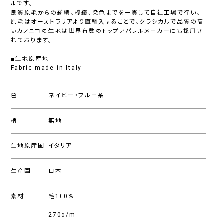
ルです。
良質原毛からの紡績、機織、染色までを一貫して自社工場で行い、
原毛はオーストラリアより直輸入することで、クラシカルで品質の高
いカノニコの生地は世界有数のトップアパレルメーカーにも採用さ
れております。
■生地原産地
Fabric made in Italy
色
ネイビー・ブルー系
柄
無地
生地原産国
イタリア
生産国
日本
素材
毛100%
270g/m