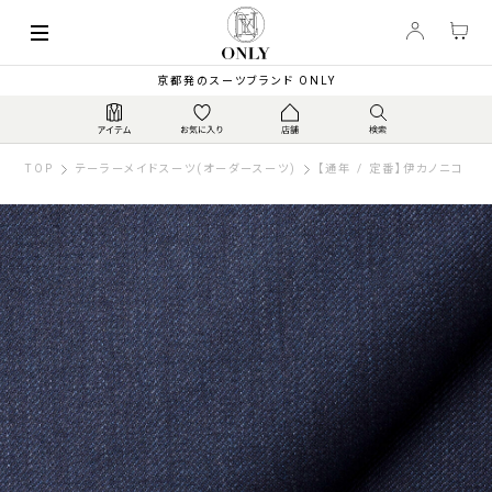
京都発のスーツブランド ONLY
TOP
テーラーメイドスーツ(オーダースーツ)
【通年 / 定番】伊カノニコ ス