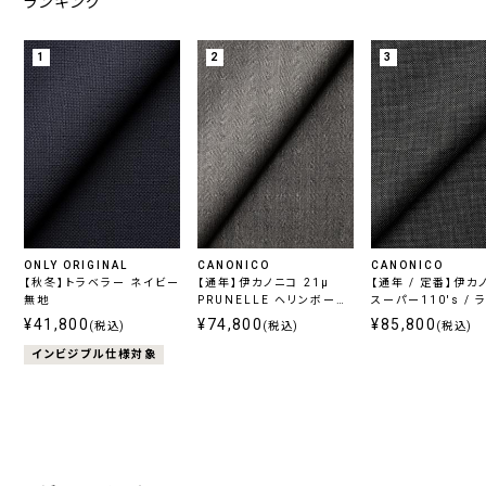
ランキング
1
2
3
ONLY ORIGINAL
CANONICO
CANONICO
【秋冬】トラベラー ネイビー
【通年】伊カノニコ 21μ
【通年 / 定番】伊カ
無地
PRUNELLE ヘリンボーン
スーパー110's / 
グレー
レー
¥41,800
¥74,800
¥85,800
(税込)
(税込)
(税込)
インビジブル仕様対象