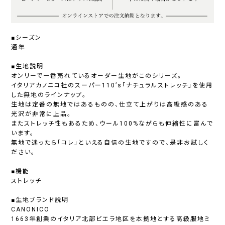
■シーズン
通年
■生地説明
オンリーで一番売れているオーダー生地がこのシリーズ。
イタリアカノニコ社のスーパー110’s「ナチュラルストレッチ」を使用
した無地のラインナップ。
生地は定番の無地ではあるものの、仕立て上がりは高級感のある
光沢が非常に上品。
またストレッチ性もあるため、ウール100%ながらも伸縮性に富んで
います。
無地で迷ったら「コレ」といえる自信の生地ですので、是非お試しく
ださい。
■機能
ストレッチ
■生地ブランド説明
CANONICO
1663年創業のイタリア北部ビエラ地区を本拠地とする高級服地ミ