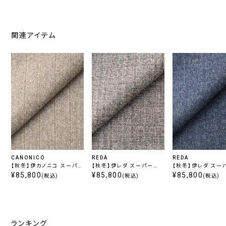
関連アイテム
CANONICO
REDA
REDA
【秋冬】伊カノニコ スーパー
【秋冬】伊レダ スーパー
【秋冬】伊レダ スー
120’s フランネル ライトグ
¥85,800
110's フランネル ライトグ
¥85,800
110's フランネル
¥85,800
(税込)
(税込)
(税込)
レーストライプ
レー無地
無地
ランキング