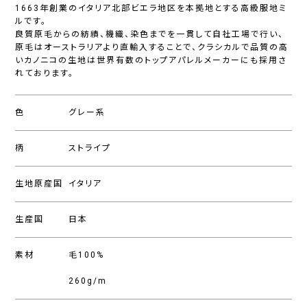
1663年創業のイタリア北部ビエラ地区を本拠地とする高級服地ミ
ルです。
良質原毛からの紡績、機織、染色までを一貫して自社工場で行い、
原毛はオーストラリアより直輸入することで、クラシカルで品質の高
いカノニコの生地は世界有数のトップアパレルメーカーにも採用さ
れております。
色
グレー系
柄
ストライプ
生地原産国
イタリア
生産国
日本
素材
毛100%
260g/m