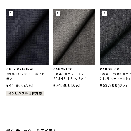
1
2
3
ONLY ORIGINAL
CANONICO
CANONICO
【秋冬】トラベラー ネイビー
【通年】伊カノニコ 21μ
【春夏 / 定番】伊カ
無地
PRUNELLE ヘリンボーン
21μラスティックト
グレー
グレー
¥41,800
¥74,800
¥63,800
(税込)
(税込)
(税込)
インビジブル仕様対象
最近チェックしたアイテム