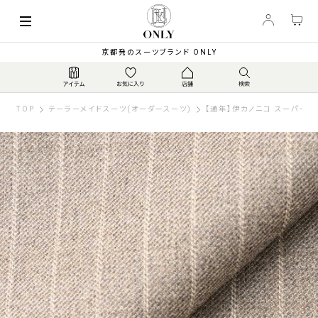
京都発のスーツブランド ONLY
TOP
テーラーメイドスーツ(オーダースーツ)
【通年】伊カノニコ スーパー11