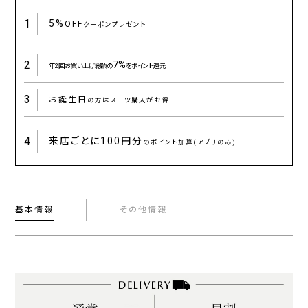
1
5%
OFF
クーポンプレゼント
2
7%
年2回お買い上げ総額の
をポイント還元
3
お誕生日
の方はスーツ購入がお得
4
来店ごとに
100円分
のポイント加算(アプリのみ)
基本情報
その他情報