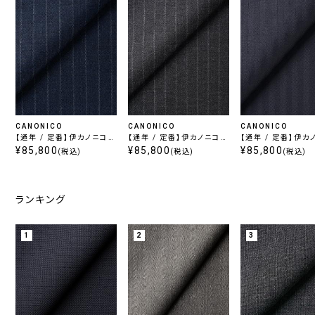
CANONICO
CANONICO
CANONICO
【通年 / 定番】伊カノニコ
【通年 / 定番】伊カノニコ
【通年 / 定番】伊カ
スーパー110’s / ブルース
¥85,800
スーパー110’s / チャコー
¥85,800
スーパー 110's 
¥85,800
(税込)
(税込)
(税込)
トライプ
ルストライプ
ランキング
1
2
3