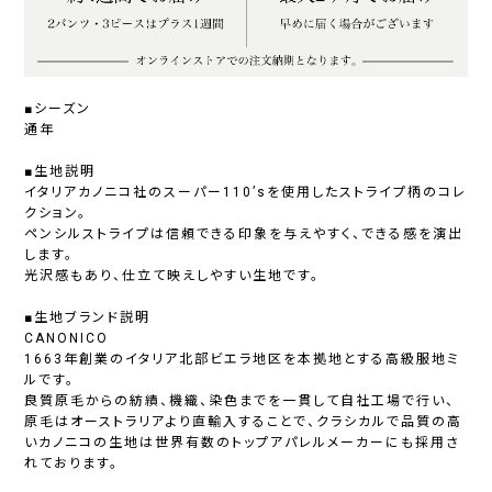
■シーズン
通年
■生地説明
イタリアカノニコ社のスーパー110’sを使用したストライプ柄のコレ
クション。
ペンシルストライプは信頼できる印象を与えやすく、できる感を演出
します。
光沢感もあり、仕立て映えしやすい生地です。
■生地ブランド説明
CANONICO
1663年創業のイタリア北部ビエラ地区を本拠地とする高級服地ミ
ルです。
良質原毛からの紡績、機織、染色までを一貫して自社工場で行い、
原毛はオーストラリアより直輸入することで、クラシカルで品質の高
いカノニコの生地は世界有数のトップアパレルメーカーにも採用さ
れております。