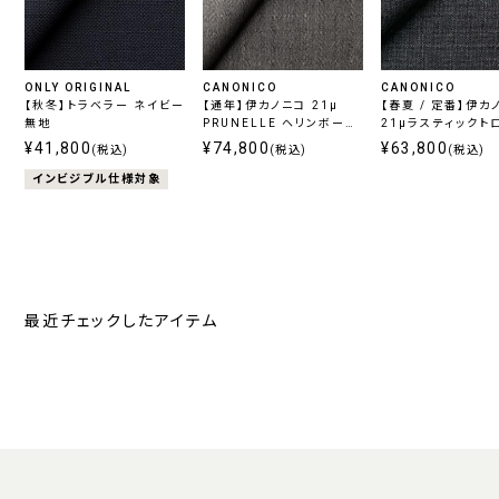
ONLY ORIGINAL
CANONICO
CANONICO
【秋冬】トラベラー ネイビー
【通年】伊カノニコ 21μ
【春夏 / 定番】伊カ
無地
PRUNELLE ヘリンボーン
21μラスティックト
グレー
グレー
¥41,800
¥74,800
¥63,800
(税込)
(税込)
(税込)
インビジブル仕様対象
最近チェックしたアイテム