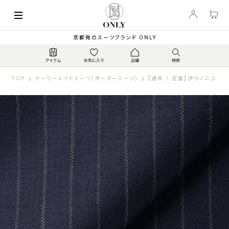
京都発のスーツブランド ONLY
TOP
テーラーメイドスーツ(オーダースーツ)
【通年 / 定番】伊カノニコ スー