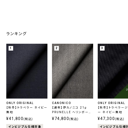
ランキング
1
2
3
ONLY ORIGINAL
CANONICO
ONLY ORIGINAL
【秋冬】トラベラー ネイビー
【通年】伊カノニコ 21μ
【秋冬】トラベラー
無地
PRUNELLE ヘリンボーン
ー ネイビー無地
グレー
¥41,800
¥74,800
¥47,300
(税込)
(税込)
(税込)
インビジブル仕様対象
インビジブル仕様