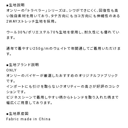
■生地説明
オンリーの「トラベラー」シリーズは、シワができにくく、回復性も高
い独自素材を用いており、タテ方向にもヨコ方向にも伸縮性のある
2WAYストレッチ生地を採用。
ウール30%/ポリエステル70%生地を使用し、耐久性にも優れてい
ます。
通年で着やすい250g/mのウェイトで年間通してご着用いただけま
す。
■生地ブランド説明
ONLY
オンリーのバイヤーが厳選したおすすめのオリジナルファブリック
です。
インポートにも引けを取らないクオリティーの高さが好評のコレク
ションです。
ビジネスシーンで着用しやすい柄からトレンドを取り入れた柄まで
幅広くご用意しております。
■生地原産国
Fabric made in China