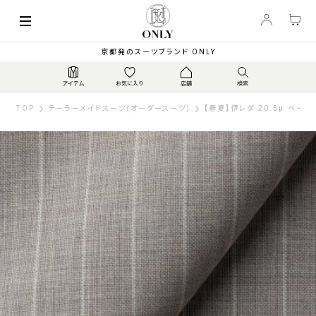
京都発のスーツブランド ONLY
TOP
テーラーメイドスーツ(オーダースーツ)
【春夏】伊レダ 20.5μ ベー