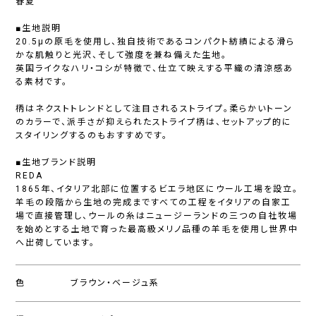
春夏
■生地説明
20.5μの原毛を使用し、独自技術であるコンパクト紡績による滑ら
かな肌触りと光沢、そして強度を兼ね備えた生地。
英国ライクなハリ・コシが特徴で、仕立て映えする平織の清涼感あ
る素材です。
柄はネクストトレンドとして注目されるストライプ。柔らかいトーン
のカラーで、派手さが抑えられたストライプ柄は、セットアップ的に
スタイリングするのもおすすめです。
■生地ブランド説明
REDA
1865年、イタリア北部に位置するビエラ地区にウール工場を設立。
羊毛の段階から生地の完成まですべての工程をイタリアの自家工
場で直接管理し、ウールの糸はニュージーランドの三つの自社牧場
を始めとする土地で育った最高級メリノ品種の羊毛を使用し世界中
へ出荷しています。
色
ブラウン・ベージュ系