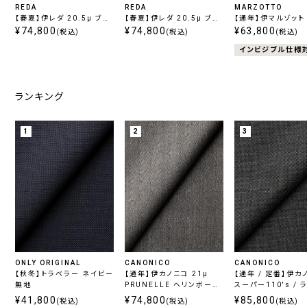
REDA
REDA
MARZOTTO
【春夏】伊レダ 20.5μ ブラ
【春夏】伊レダ 20.5μ ブル
【通年】伊マルゾット スト
ウンストライプ
¥74,800
ーストライプ
¥74,800
ッチ ネイビー無地
¥63,800
(税込)
(税込)
(税込)
インビジブル仕様
ランキング
1
2
3
ONLY ORIGINAL
CANONICO
CANONICO
【秋冬】トラベラー ネイビー
【通年】伊カノニコ 21μ
【通年 / 定番】伊カ
無地
PRUNELLE ヘリンボーン
スーパー110's / 
グレー
レー
¥41,800
¥74,800
¥85,800
(税込)
(税込)
(税込)