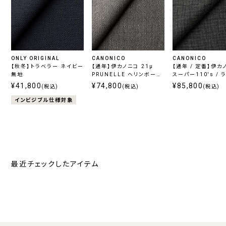
ONLY ORIGINAL
CANONICO
CANONICO
【秋冬】トラベラー ネイビー
【通年】伊カノニコ 21μ
【通年 / 定番】伊カ
無地
PRUNELLE ヘリンボーン
スーパー110's / 
グレー
レー
¥41,800
¥74,800
¥85,800
(税込)
(税込)
(税込)
インビジブル仕様対象
最近チェックしたアイテム