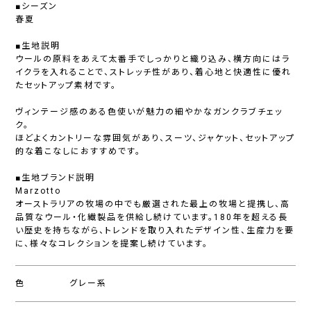
■シーズン
春夏
■生地説明
ウールの原料をあえて太番手でしっかりと織り込み、横方向にはラ
イクラを入れることで、ストレッチ性があり、着心地と快適性に優れ
たセットアップ素材です。
ヴィンテージ感のある色使いが魅力の細やかなガンクラブチェッ
ク。
ほどよくカントリーな雰囲気があり、スーツ、ジャケット、セットアップ
的な着こなしにおすすめです。
■生地ブランド説明
Marzotto
オーストラリアの牧場の中でも厳選された最上の牧場と提携し、高
品質なウール・化繊製品を供給し続けています。180年を超える長
い歴史を持ちながら、トレンドを取り入れたデザイン性、生産力を要
に、様々なコレクションを提案し続けています。
色
グレー系