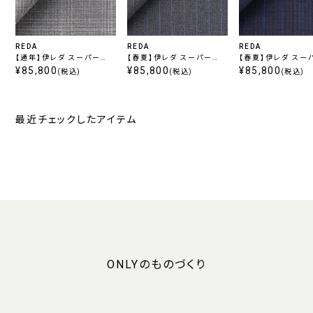
REDA
REDA
REDA
【通年】伊レダ スーパー
【春夏】伊レダ スーパー
【春夏】伊レダ スー
110’s グレーチェック
¥85,800
110’s グレーストライプ
¥85,800
110’s ネイビース
¥85,800
(税込)
(税込)
(税込)
最近チェックしたアイテム
ONLYのものづくり