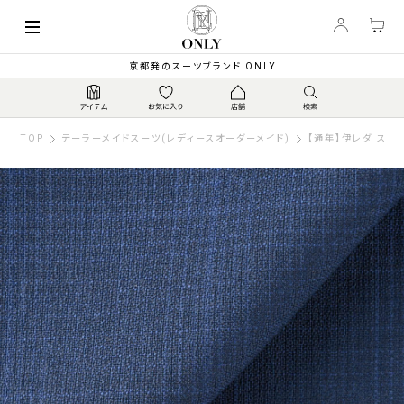
京都発のスーツブランド ONLY
TOP
テーラーメイドスーツ(レディースオーダーメイド)
【通年】伊レダ スーパ