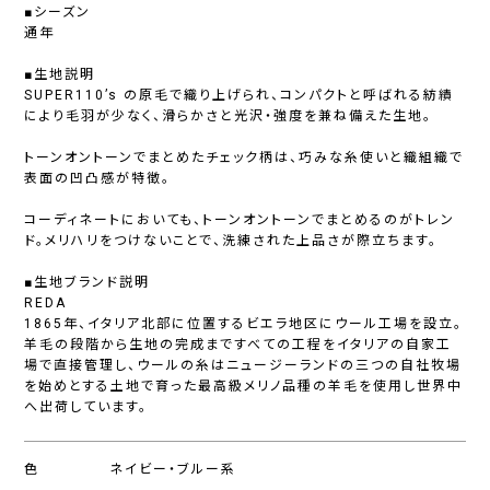
■シーズン
通年
■生地説明
SUPER110’s の原毛で織り上げられ、コンパクトと呼ばれる紡績
により毛羽が少なく、滑らかさと光沢・強度を兼ね備えた生地。
トーンオントーンでまとめたチェック柄は、巧みな糸使いと織組織で
表面の凹凸感が特徴。
コーディネートにおいても、トーンオントーンでまとめるのがトレン
ド。メリハリをつけないことで、洗練された上品さが際立ちます。
■生地ブランド説明
REDA
1865年、イタリア北部に位置するビエラ地区にウール工場を設立。
羊毛の段階から生地の完成まですべての工程をイタリアの自家工
場で直接管理し、ウールの糸はニュージーランドの三つの自社牧場
を始めとする土地で育った最高級メリノ品種の羊毛を使用し世界中
へ出荷しています。
色
ネイビー・ブルー系