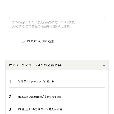
この商品は、ただいま入荷待ちになっております。
入荷次第、この商品の販売を再開いたします。
お気に入りに追加
オンリーメンバーズ4つの会員特典
1
5%
OFF
クーポンプレゼント
2
7%
年2回お買い上げ総額の
をポイント還元
3
お誕生日
の方はスーツ購入がお得