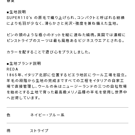
春夏
■生地説明
SUPER110’s の原毛で織り上げられ、コンパクトと呼ばれる紡績
により毛羽が少なく、滑らかさと光沢・強度を兼ね備えた生地。
ピンの頭のような極小のドットを縦に連ねた縞柄。英国では濃紺に
ピンストライプのスーツは最も風格あるビジネスウエアとされる。
カラーを配することで遊び心をプラスしました。
■生地ブランド説明
REDA
1865年、イタリア北部に位置するビエラ地区にウール工場を設立。
羊毛の段階から生地の完成まですべての工程をイタリアの自家工
場で直接管理し、ウールの糸はニュージーランドの三つの自社牧場
を始めとする土地で育った最高級メリノ品種の羊毛を使用し世界中
へ出荷しています。
色
ネイビー・ブルー系
柄
ストライプ