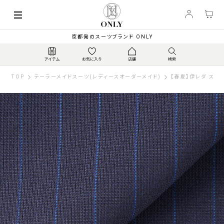
京都発のスーツブランド ONLY
TOP
テーラーメイドスーツ(レディースオーダーメイド)
【春夏】伊レダ スーパ