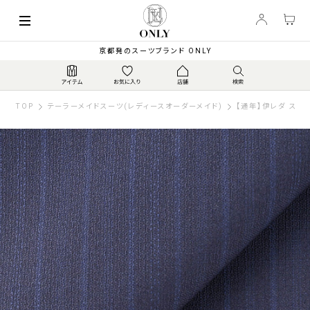
京都発のスーツブランド ONLY
TOP
テーラーメイドスーツ(レディースオーダーメイド)
【通年】伊レダ スーパ