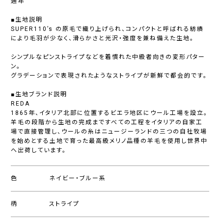
通年
■生地説明
SUPER110’s の原毛で織り上げられ、コンパクトと呼ばれる紡績
により毛羽が少なく、滑らかさと光沢・強度を兼ね備えた生地。
シンプルなピンストライプなどを着慣れた中級者向きの変形パター
ン。
グラデーションで表現されたようなストライプが新鮮で都会的です。
■生地ブランド説明
REDA
1865年、イタリア北部に位置するビエラ地区にウール工場を設立。
羊毛の段階から生地の完成まですべての工程をイタリアの自家工
場で直接管理し、ウールの糸はニュージーランドの三つの自社牧場
を始めとする土地で育った最高級メリノ品種の羊毛を使用し世界中
へ出荷しています。
色
ネイビー・ブルー系
柄
ストライプ