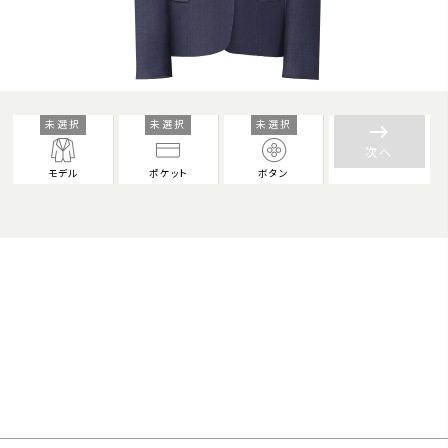
未選択
未選択
未選択
keyboard_backspace
次へ
モデル
ポケット
ボタン