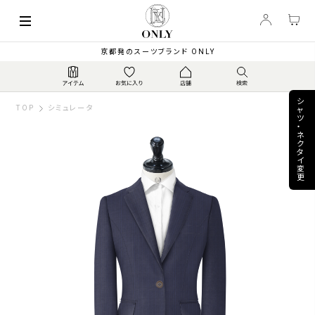
keyboard_arrow_left
85,800
【通年】伊レダ スーパ...
▼
PRICE
¥
京都発のスーツブランド ONLY
シ
TOP
シミュレータ
ャ
ツ
・
ネ
ク
タ
イ
変
更