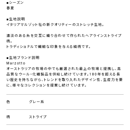
■シーズン
春夏
■生地説明
イタリアマルゾット社の新クオリティーのストレッチ生地。
濃淡のある糸を交互に織り合わせて作られたヘアラインストライプ
柄。
トラディショナルで繊細な印象を与える縞柄です。
■生地ブランド説明
Marzotto
オーストラリアの牧場の中でも厳選された最上の牧場と提携し、高
品質なウール・化繊製品を供給し続けています。180年を超える長
い歴史を持ちながら、トレンドを取り入れたデザイン性、生産力を要
に、様々なコレクションを提案し続けています。
色
グレー系
柄
ストライプ