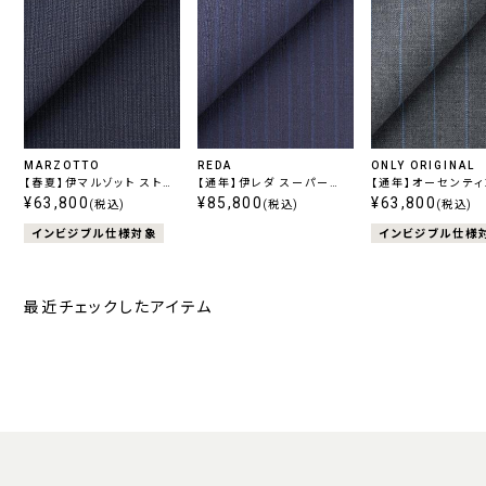
MARZOTTO
REDA
ONLY ORIGINAL
【春夏】伊マルゾット ストレ
【通年】伊レダ スーパー
【通年】オーセンティ
ッチ ネイビーシャドウ
¥63,800
110’s ネイビーストライプ
¥85,800
ュラルストレッチ グ
¥63,800
(税込)
(税込)
(税込)
ライプ
インビジブル仕様対象
インビジブル仕様
最近チェックしたアイテム