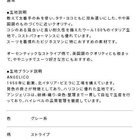
通年
■生地説明
敢えて太番手の糸を使い、タテ・ヨコともに双糸遣いにした、やや英
国調のものづくりに近いクオリティ。
コシのある風合いと高い耐久性を備えたウール100%のイタリア生
地で、コストパフォーマンスにも優れています。
スーツを着慣れたビジネスマンに特におすすめの素材です。
オーセンティックなストライプ柄で、英国調のクオリティとも相まっ
て、ややニッチでスーツ好きな方にもおすすめ。
■生地ブランド説明
ANGELICO
1950年に創業、北イタリア・ビエラに工場を構えています。
発色の良さが特徴としてあり、ハリコシに優れた生地です。
アンジェリコは、紡績-織り-染色-整理まで一貫して自社で生産を行
っており、ハイレベルの品質管理を徹底しています。
色
グレー系
柄
ストライプ