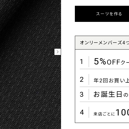
スーツを作る
オンリーメンバーズ4
5%
1
OFF
ク
2
年2回お買い
3
お誕生日
の
1
4
来店ごとに