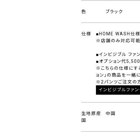
色
ブラック
仕様
■HOME WASH
※店舗のみ対応可能
■インビジブル ファ
■オプション代5,50
※こちらの仕様にす
ョン」の商品を一緒
※2パンツご注文の
インビジブルファン
生地原産
中国
国