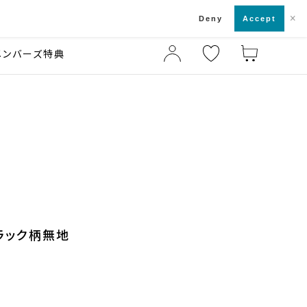
×
店舗一覧・来店予約
ド
Deny
Accept
メンバーズ特典
ブラック柄無地