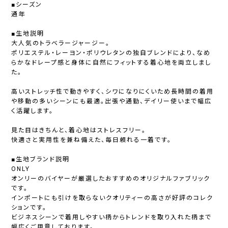
■シーズン
通年
■生地説明
大人気のトラベラージャージー。
ポリエステル・レーヨン・ポリウレタンの独自ブレンドにより、なめ
らかなドレープ感と身体に自然にフィットする着心地を両立しまし
た。
高いストレッチ性で動きやすく、シワになりにくいため長時間の着用
や移動の多いシーンにも最適。出張や通勤、デイリー使いまで幅広
く活躍します。
見た目はきちんと、着心地はストレスフリー。
快適さと実用性を兼ね備えた、毎日頼れる一着です。
■生地ブランド説明
ONLY
オンリーのバイヤーが厳選したおすすめのオリジナルファブリック
です。
インポートにも引けを取らないクオリティーの高さが好評のコレク
ションです。
ビジネスシーンで着用しやすい柄からトレンドを取り入れた柄まで
幅広くご用意しております。