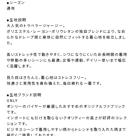
■シーズン
通年
■生地説明
大人気のトラベラージャージー。
ポリエステル・レーヨン・ポリウレタンの独自ブレンドにより、なめ
らかなドレープ感と身体に自然にフィットする着心地を両立しまし
た。
高いストレッチ性で動きやすく、シワになりにくいため長時間の着用
や移動の多いシーンにも最適。出張や通勤、デイリー使いまで幅広
く活躍します。
見た目はきちんと、着心地はストレスフリー。
快適さと実用性を兼ね備えた、毎日頼れる一着です。
■生地ブランド説明
ONLY
オンリーのバイヤーが厳選したおすすめのオリジナルファブリック
です。
インポートにも引けを取らないクオリティーの高さが好評のコレク
ションです。
ビジネスシーンで着用しやすい柄からトレンドを取り入れた柄まで
幅広くご用意しております。