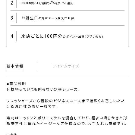
2
7%
年2回お買い上げ総額の
をポイント還元
3
お誕生日
の方はスーツ購入がお得
4
来店ごとに
100円分
のポイント加算(アプリのみ)
基本情報
アイテムサイズ
■商品説明
何枚持っていても困らない定番シリーズ。
フレッシャーズから普段のビジネスユースまで幅広くお召しいただ
ける汎用性の高い一枚です。
素材はコットンとポリエステルを混合しており、程よい滑らかさと形
態安定性に優れたイージーケア仕様なので、お手入れも簡単です。