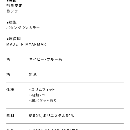
■機能
形態安定
防シワ
■襟型
ボタンダウンカラー
■原産国
MADE IN MYANMAR
色
ネイビー・ブルー系
柄
無地
仕様
・スリムフィット
・袖釦2つ
・胸ポケットあり
素材
綿50%,ポリエステル50%