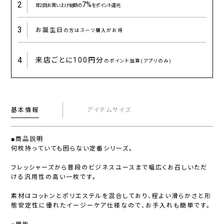
2
7%
年2回お買い上げ総額の
をポイント還元
3
お誕生日
の方はスーツ購入がお得
4
来店ごとに
100円分
のポイント加算(アプリのみ)
基本情報
アイテムサイズ
■商品説明
何枚持っていても困らない定番シリーズ。
フレッシャーズから普段のビジネスユースまで幅広くお召しいただ
ける汎用性の高い一枚です。
素材はコットンとポリエステルを混合しており、程よい滑らかさと形
態安定性に優れたイージーケア仕様なので、お手入れも簡単です。