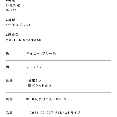
■機能
形態安定
防シワ
■襟型
ワイドスプレッド
■原産国
MADE IN MYANMAR
色
ネイビー・ブルー系
柄
ストライプ
仕様
・袖釦2つ
・胸ポケットあり
素材
綿50%,ポリエステル50%
品番
1-0056-02-007_BLU/ストライプ