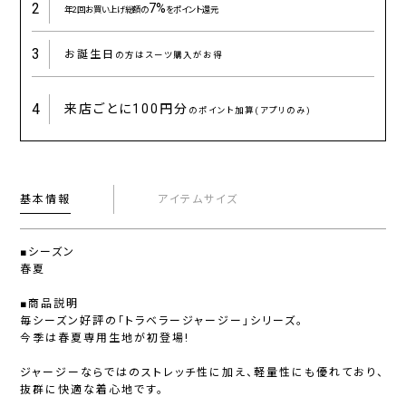
2
7%
年2回お買い上げ総額の
をポイント還元
3
お誕生日
の方はスーツ購入がお得
4
来店ごとに
100円分
のポイント加算(アプリのみ)
基本情報
アイテムサイズ
■シーズン
春夏
■商品説明
毎シーズン好評の「トラベラージャージー」シリーズ。
今季は春夏専用生地が初登場!
ジャージーならではのストレッチ性に加え、軽量性にも優れており、
抜群に快適な着心地です。