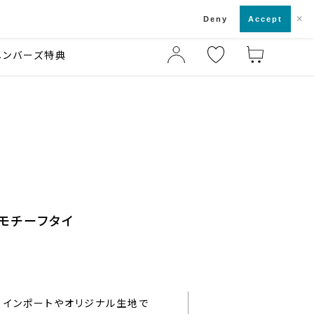
×
店舗一覧・来店予約
ド
Deny
Accept
メンバーズ特典
トモチーフタイ
インポートやオリジナル生地で