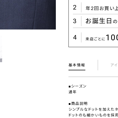
2
年2回お買い
3
お誕生日
の
1
4
来店ごとに
基本情報
ア
■シーズン
通年
■商品説明
シンプルなドットを加えたネ
ドットのも細かいものを採