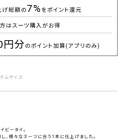
7%
上げ総額の
をポイント還元
方はスーツ購入がお得
00円分
のポイント加算(アプリのみ)
イテムサイズ
イビータイ。
用し、様々なスーツに合う1本に仕上げました。