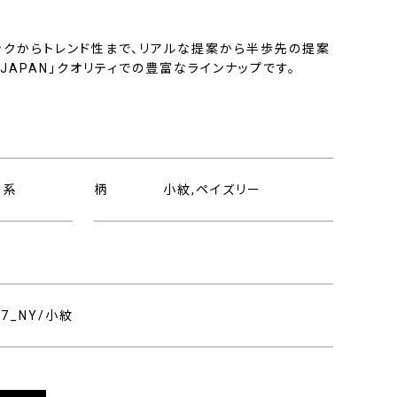
ックからトレンド性まで、リアルな提案から半歩先の提案
N JAPAN」クオリティでの豊富なラインナップです。
ー系
柄
小紋,ペイズリー
957_NY/小紋