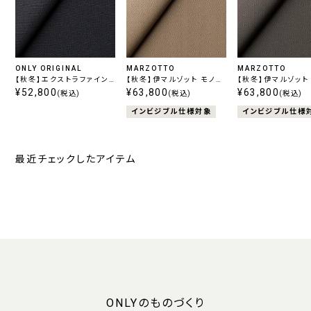
ONLY ORIGINAL
MARZOTTO
MARZOTTO
【秋冬】エクストラファイン
【秋冬】伊マルゾット モノス
【秋冬】伊マルゾット
チェック ネイビー
¥52,800
トレッチ ベージュ
¥63,800
トレッチ グリーン
¥63,800
(税込)
(税込)
(税込)
インビジブル仕様対象
インビジブル仕様
最近チェックしたアイテム
ONLYのものづくり