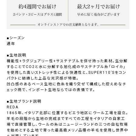
■シーズン
通年
■生地説明
機能性+ラグジュアリー性+サステナブルを併せ持った素材。生分解
することでCO2と水に分解する旭化成のサステナブル糸「ロイカ」
を使用した高いストレッチ性による快適性と、SUPER110’Sをコン
パクトに紡績した上品な光沢感が特徴。
凹凸感のあるベース生地に色糸を織り交ぜて構成した控えめなチ
ェック柄で、インポート生地ならではの表情です。
■生地ブランド説明
REDA
1865年、イタリア北部に位置するビエラ地区にウール工場を設立。
羊毛の段階から生地の完成まですべての工程をイタリアの自家工
場で直接管理し、ウールの糸はニュージーランドの三つの自社牧場
を始めとする土地で育った最高級メリノ品種の羊毛を使用し世界中