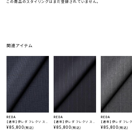
この商品のスタイリングはまだ登録されていません。
関連アイテム
REDA
REDA
REDA
【通年】伊レダ フレクソ スト
【通年】伊レダ フレクソ スト
【通年】伊レダ フレク
レッチ スーパー110’s チェ
¥85,800
レッチ スーパー110’s スト
¥85,800
レッチ スーパー110
¥85,800
(税込)
(税込)
(税込)
ック ネイビー
ライプ ネイビー
ライプ グレー