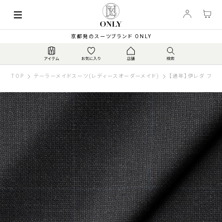
京都発のスーツブランド ONLY
TOP
テーラーメイドスーツ(レディースオーダーメイド)
【通年】伊レダ フレク