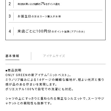
2
7%
年2回お買い上げ総額の
をポイント還元
3
お誕生日
の方はスーツ購入がお得
4
来店ごとに
100円分
のポイント加算(アプリのみ)
基本情報
アイテムサイズ
■商品説明
ONLY GREENの新アイテム「ニットベスト」。
ミラノリブ編みによる14ゲージの繊細な編地が、程よい光沢と張り
感が品のある佇まいを実現します。
ポリエステル100%で自宅での洗濯にも対応。
シャツの上にすっきりと重ねられる端正なシルエットで、スーツやジ
ャケットとの親和性も抜群です。