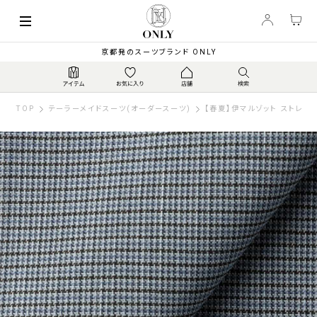
京都発のスーツブランド ONLY
TOP
テーラーメイドスーツ(オーダースーツ)
【春夏】伊マルゾット ストレッ