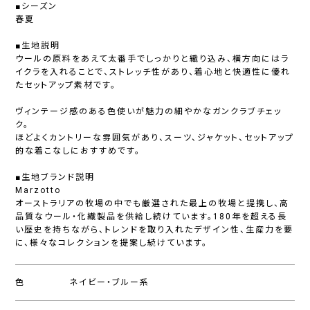
■シーズン
春夏
■生地説明
ウールの原料をあえて太番手でしっかりと織り込み、横方向にはラ
イクラを入れることで、ストレッチ性があり、着心地と快適性に優れ
たセットアップ素材です。
ヴィンテージ感のある色使いが魅力の細やかなガンクラブチェッ
ク。
ほどよくカントリーな雰囲気があり、スーツ、ジャケット、セットアップ
的な着こなしにおすすめです。
■生地ブランド説明
Marzotto
オーストラリアの牧場の中でも厳選された最上の牧場と提携し、高
品質なウール・化繊製品を供給し続けています。180年を超える長
い歴史を持ちながら、トレンドを取り入れたデザイン性、生産力を要
に、様々なコレクションを提案し続けています。
色
ネイビー・ブルー系