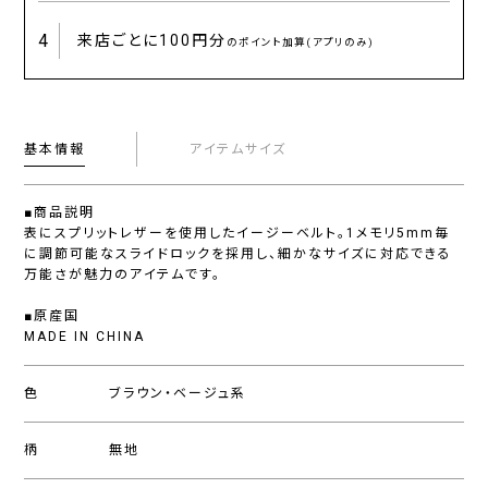
4
来店ごとに
100円分
のポイント加算(アプリのみ)
基本情報
アイテムサイズ
■商品説明
表にスプリットレザーを使用したイージーベルト。1メモリ5mm毎
に調節可能なスライドロックを採用し、細かなサイズに対応できる
万能さが魅力のアイテムです。
■原産国
MADE IN CHINA
色
ブラウン・ベージュ系
柄
無地