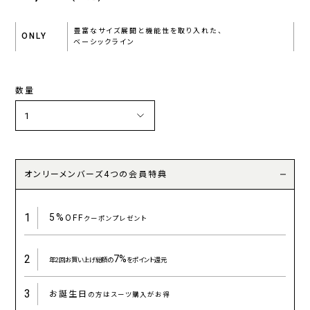
豊富なサイズ展開と機能性を取り入れた、
ONLY
ベーシックライン
数量
オンリーメンバーズ4つの会員特典
1
5%
OFF
クーポンプレゼント
2
7%
年2回お買い上げ総額の
をポイント還元
3
お誕生日
の方はスーツ購入がお得