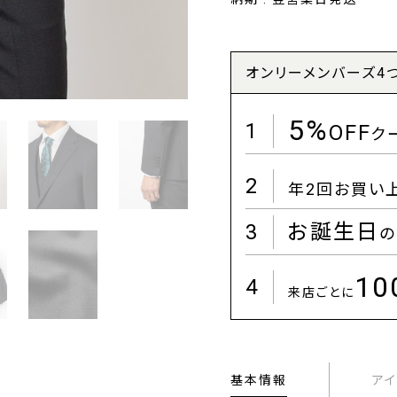
オンリーメンバーズ4
5%
1
OFF
ク
2
年2回お買い
3
お誕生日
の
1
4
来店ごとに
基本情報
ア