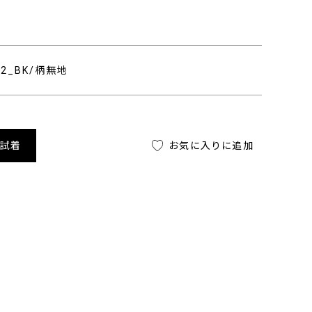
302_BK/柄無地
舗試着
お気に入りに追加