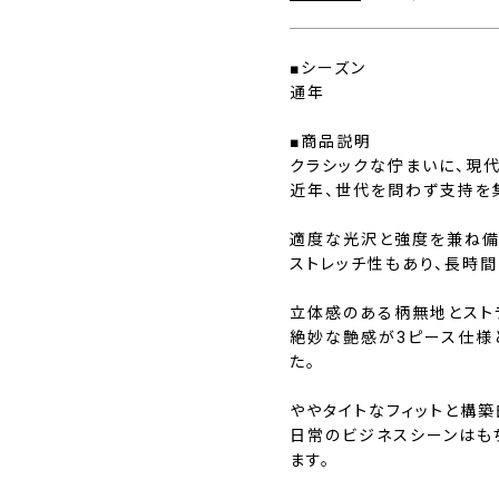
■シーズン
通年
■商品説明
クラシックな佇まいに、現
近年、世代を問わず支持を
適度な光沢と強度を兼ね備
ストレッチ性もあり、長時
立体感のある柄無地とスト
絶妙な艶感が3ピース仕様
た。
ややタイトなフィットと構築
日常のビジネスシーンはも
ます。