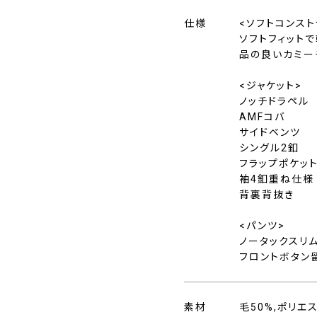
仕様
<ソフトコンスト
ソフトフィット
品の良いカミー
<ジャケット>
ノッチドラペル
AMFコバ
サイドベンツ
シングル2釦
フラップポケッ
袖4釦重ね仕様
背裏背抜き
<パンツ>
ノータックスリ
フロントボタン
素材
毛50%,ポリエ