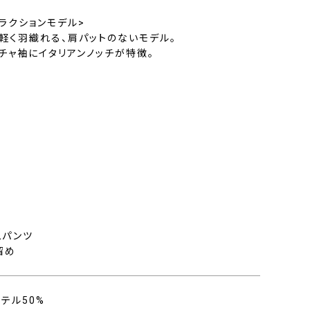
ラクションモデル>
で軽く羽織れる、肩パットのないモデル。
チャ袖にイタリアンノッチが特徴。
ト
ムパンツ
留め
ステル50%