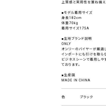
上質感と実用性を兼ね備え
■モデル着用サイズ
身長182cm
体重70kg
着用サイズ175A
■生地ブランド説明
ONLY
オンリーのバイヤーが厳選
インポートにも引けを取ら
ビジネスシーンで着用しや
ております。
■生産国
MADE IN CHINA
色
ブラック