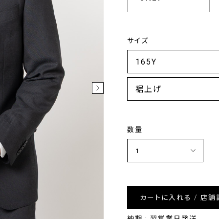
サイズ
裾上げ
数量
カートに入れる / 店舗
納期 : 翌営業日発送