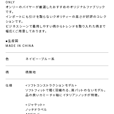
ONLY
オンリーのバイヤーが厳選したおすすめのオリジナルファブリック
です。
インポートにも引けを取らないクオリティーの高さが好評のコレク
ションです。
ビジネスシーンで着用しやすい柄からトレンドを取り入れた柄まで
幅広くご用意しております。
■生産国
MADE IN CHINA
色
ネイビー・ブルー系
柄
柄無地
仕様
<ソフトコンストラクションモデル>
ソフトフィットで軽く羽織れる、肩パットのないモデル。
品の良いカミーチャ袖にイタリアンノッチが特徴。
<ジャケット>
ノッチドラペル