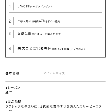
1
5%
OFF
クーポンプレゼント
2
7%
年2回お買い上げ総額の
をポイント還元
3
お誕生日
の方はスーツ購入がお得
4
来店ごとに
100円分
のポイント加算(アプリのみ)
基本情報
アイテムサイズ
■シーズン
通年
■商品説明
クラシックな佇まいに、現代的な着やすさを備えたスリーピースス