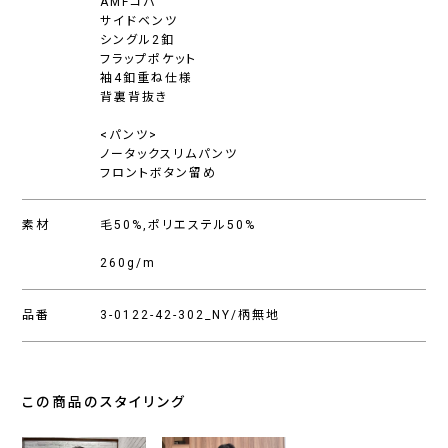
AMFコバ
サイドベンツ
シングル2釦
フラップポケット
袖4釦重ね仕様
背裏背抜き
<パンツ>
ノータックスリムパンツ
フロントボタン留め
素材
毛50%,ポリエステル50%
260g/m
品番
3-0122-42-302_NY/柄無地
この商品のスタイリング