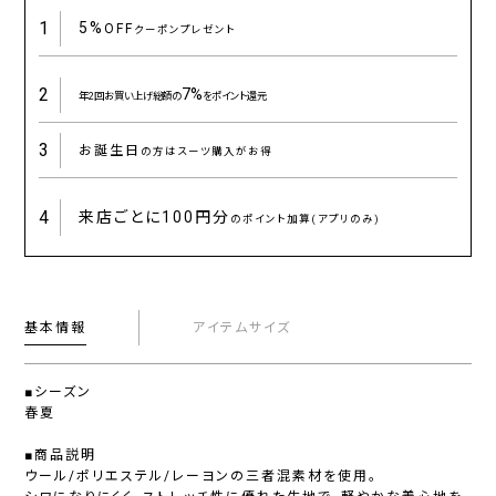
1
5%
OFF
クーポンプレゼント
2
7%
年2回お買い上げ総額の
をポイント還元
3
お誕生日
の方はスーツ購入がお得
4
来店ごとに
100円分
のポイント加算(アプリのみ)
基本情報
アイテムサイズ
■シーズン
春夏
■商品説明
ウール/ポリエステル/レーヨンの三者混素材を使用。