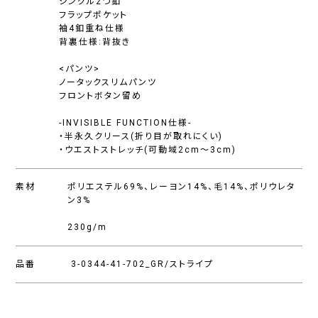
シングル2つ釦
フラップポケット
袖4釦重ね仕様
背裏仕様:背抜き
<パンツ>
ノータックスリムパンツ
フロントボタン留め
-INVISIBLE FUNCTION仕様-
・半永久クリース(折り目が取れにくい)
・ウエストストレッチ(可動域2cm〜3cm)
素材
ポリエステル69%、レーヨン14%、毛14%、ポリウレタ
ン3%
230g/m
品番
3-0344-41-702_GR/ストライプ