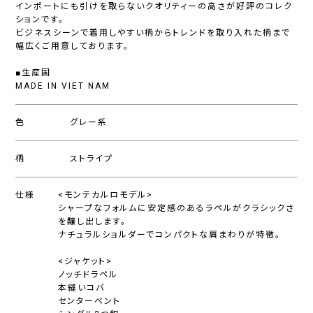
インポートにも引けを取らないクオリティーの高さが好評のコレク
ションです。
ビジネスシーンで着用しやすい柄からトレンドを取り入れた柄まで
幅広くご用意しております。
■生産国
MADE IN VIET NAM
色
グレー系
柄
ストライプ
仕様
<モンテカルロモデル>
シャープなフォルムに安定感のあるラペルがクラシックさ
を醸し出します。
ナチュラルショルダーでコンパクトな肩まわりが特徴。
<ジャケット>
ノッチドラペル
本縫いコバ
センターベント