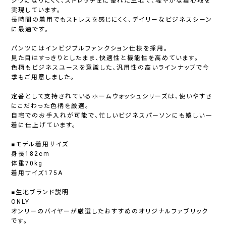
シワになりにくく、ストレッチ性に優れた生地で、軽やかな着心地を
実現しています。
長時間の着用でもストレスを感じにくく、デイリーなビジネスシーン
に最適です。
パンツにはインビジブルファンクション仕様を採用。
見た目はすっきりとしたまま、快適性と機能性を高めています。
色柄もビジネスユースを意識した、汎用性の高いラインナップで今
季もご用意しました。
定番として支持されているホームウォッシュシリーズは、使いやすさ
にこだわった色柄を厳選。
自宅でのお手入れが可能で、忙しいビジネスパーソンにも嬉しい一
着に仕上げています。
■モデル着用サイズ
身長182cm
体重70kg
着用サイズ175A
■生地ブランド説明
ONLY
オンリーのバイヤーが厳選したおすすめのオリジナルファブリック
です。