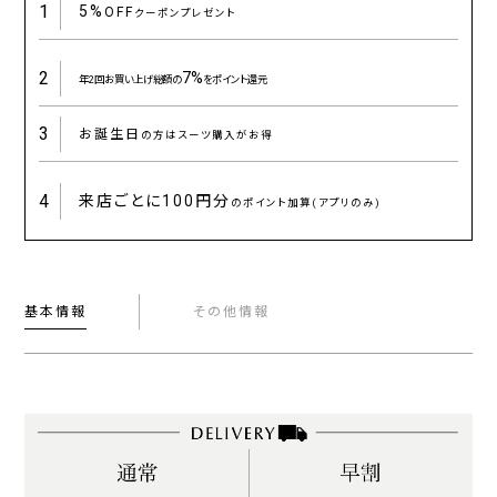
1
5%
OFF
クーポンプレゼント
2
7%
年2回お買い上げ総額の
をポイント還元
3
お誕生日
の方はスーツ購入がお得
4
来店ごとに
100円分
のポイント加算(アプリのみ)
基本情報
その他情報