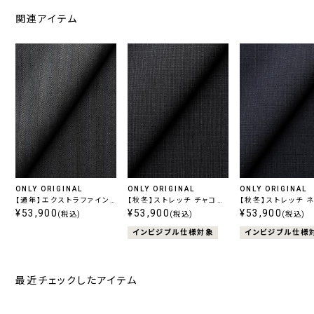
関連アイテム
ONLY ORIGINAL
ONLY ORIGINAL
ONLY ORIGINAL
【通年】エクストラファイン
【秋冬】ストレッチ チャコー
【秋冬】ストレッチ 
ウール グレーストライプ
¥53,900
ル柄無地
¥53,900
柄無地
¥53,900
(税込)
(税込)
(税込)
インビジブル仕様対象
インビジブル仕様
最近チェックしたアイテム