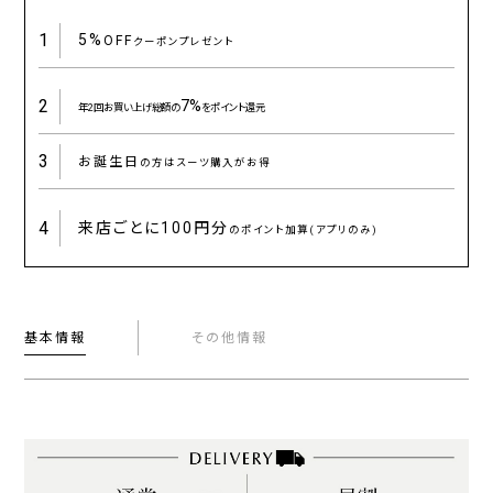
1
5%
OFF
クーポンプレゼント
2
7%
年2回お買い上げ総額の
をポイント還元
3
お誕生日
の方はスーツ購入がお得
4
来店ごとに
100円分
のポイント加算(アプリのみ)
基本情報
その他情報