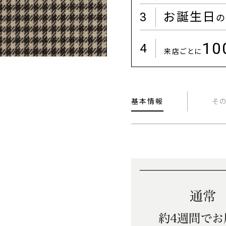
3
お誕生日
の
1
4
来店ごとに
基本情報
そ