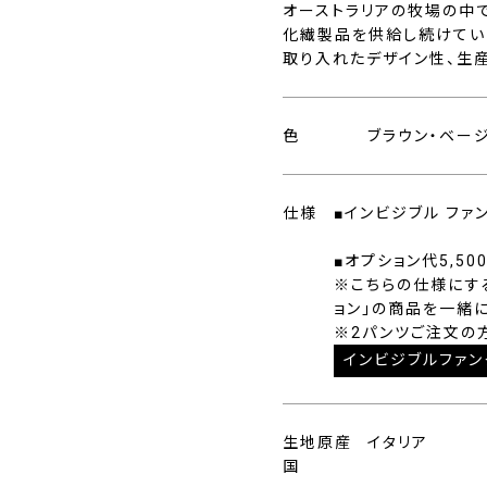
オーストラリアの牧場の中
化繊製品を供給し続けていま
取り入れたデザイン性、生
色
ブラウン・ベー
仕様
■インビジブル ファ
■オプション代5,50
※こちらの仕様にす
ョン」の商品を一緒
※2パンツご注文の
インビジブルファン
生地原産
イタリア
国