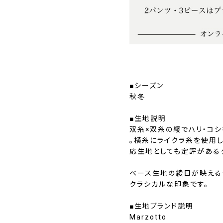
■シーズン
秋冬
■生地説明
双糸×双糸の綾でハリ・コ
。横糸にライクラ糸を使用し
応生地としても定評がある
ベース生地の綾目が映える
クラシカルな印象です。
■生地ブランド説明
Marzotto