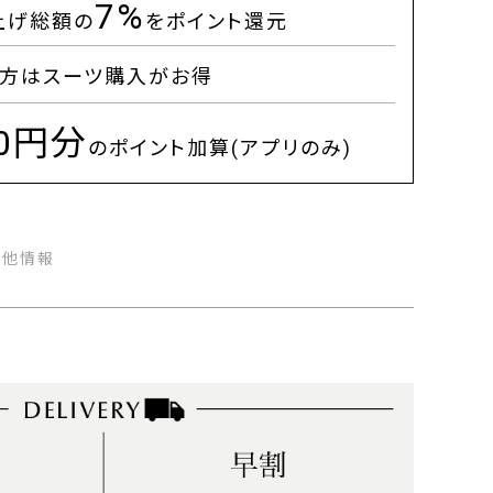
7%
上げ総額の
をポイント還元
方はスーツ購入がお得
00円分
のポイント加算(アプリのみ)
の他情報