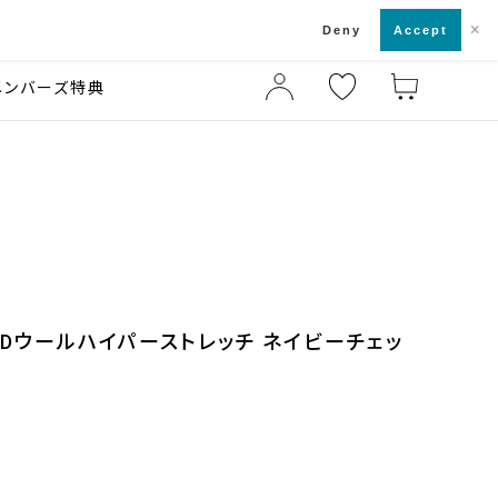
×
店舗一覧・来店予約
ド
Deny
Accept
メンバーズ特典
3Dウールハイパーストレッチ ネイビーチェッ