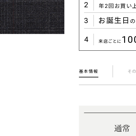
2
年2回お買い
3
お誕生日
の
1
4
来店ごとに
基本情報
そ