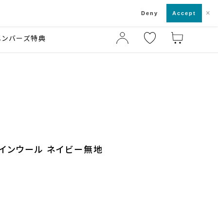
×
店舗一覧・来店予約
ド
Deny
Accept
メンバーズ特典
ァインウール ネイビー無地