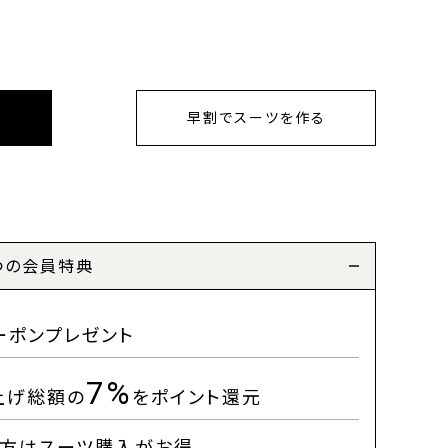
早割でスーツを作る
つの会員特典
ーポンプレゼント
7%
上げ総額の
をポイント還元
方はスーツ購入がお得