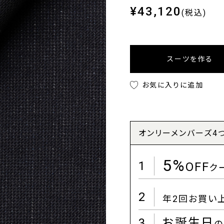
¥43,120
(税込)
スーツを作る
お気に入りに追加
オンリーメンバーズ4
5%
1
OFF
ク
2
年2回お買い
3
お誕生日
の