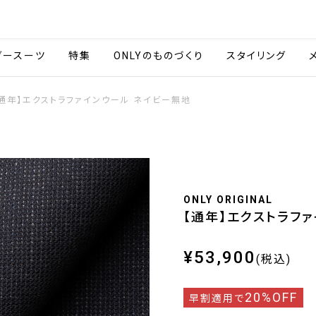
会社情報
採用情報
ご利用ガイ
ダースーツ
特集
ONLYのものづくり
スタイリング
【通年】エクストラファインウール ネイビー無地
ONLY ORIGINAL
【通年】エクストラフ
¥53,900
(税込)
20%OFF
早割適用で