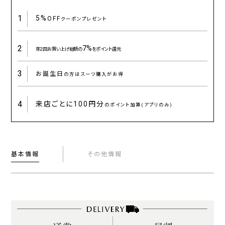
1
5%
OFF
クーポンプレゼント
2
7%
年2回お買い上げ総額の
をポイント還元
3
お誕生日
の方はスーツ購入がお得
4
来店ごとに
100円分
のポイント加算(アプリのみ)
基本情報
その他情報