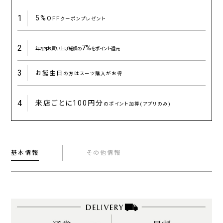
1
5%
OFF
クーポンプレゼント
2
7%
年2回お買い上げ総額の
をポイント還元
3
お誕生日
の方はスーツ購入がお得
4
来店ごとに
100円分
のポイント加算(アプリのみ)
基本情報
その他情報