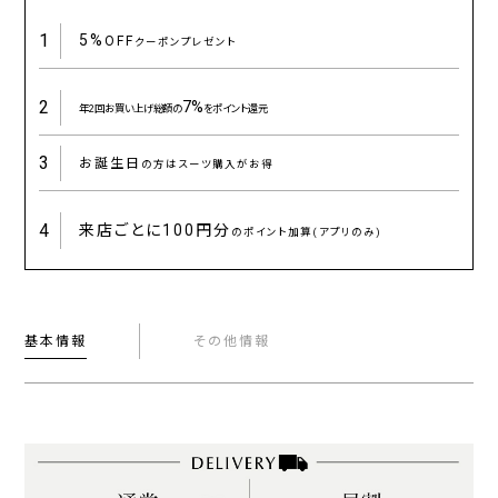
1
5%
OFF
クーポンプレゼント
2
7%
年2回お買い上げ総額の
をポイント還元
3
お誕生日
の方はスーツ購入がお得
4
来店ごとに
100円分
のポイント加算(アプリのみ)
基本情報
その他情報