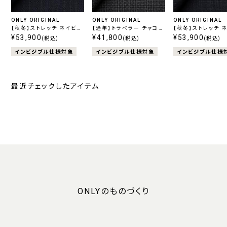
ONLY ORIGINAL
ONLY ORIGINAL
ONLY ORIGINAL
【秋冬】ストレッチ ネイビー
【通年】トラベラー チャコー
【秋冬】ストレッチ 
ストライプ
¥53,900
ル柄無地
¥41,800
柄無地
¥53,900
(税込)
(税込)
(税込)
インビジブル仕様対象
インビジブル仕様対象
インビジブル仕様
最近チェックしたアイテム
ONLYのものづくり